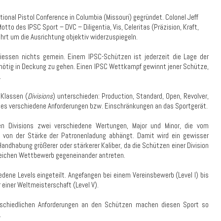
tional Pistol Conference in Columbia (Missouri) gegründet. Colonel Jeff
tto des IPSC Sport – DVC – Diligentia, Vis, Celeritas (Präzision, Kraft,
hrt um die Ausrichtung objektiv widerzuspiegeln.
iessen nichts gemein. Einem IPSC-Schützen ist jederzeit die Lage der
t nötig in Deckung zu gehen. Einen IPSC Wettkampf gewinnt jener Schütze,
.
 Klassen (
Divisions
) unterschieden: Production, Standard, Open, Revolver,
ibt es verschiedene Anforderungen bzw. Einschränkungen an das Sportgerät.
n Divisions zwei verschiedene Wertungen, Major und Minor, die vom
von der Stärke der Patronenladung abhängt. Damit wird ein gewisser
Handhabung größerer oder stärkerer Kaliber, da die Schützen einer Division
leichen Wettbewerb gegeneinander antreten.
ene Levels eingeteilt. Angefangen bei einem Vereinsbewerb (Level I) bis
 einer Weltmeisterschaft (Level V).
erschiedlichen Anforderungen an den Schützen machen diesen Sport so
.