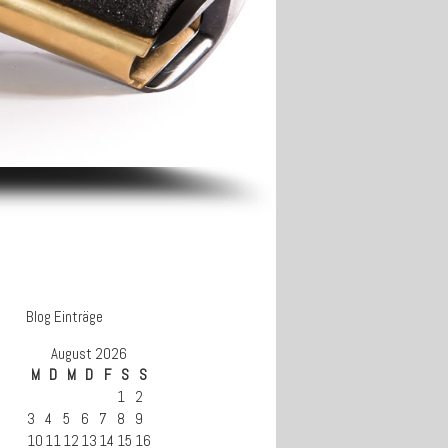
Blog Einträge
August 2026
M
D
M
D
F
S
S
1
2
3
4
5
6
7
8
9
10
11
12
13
14
15
16