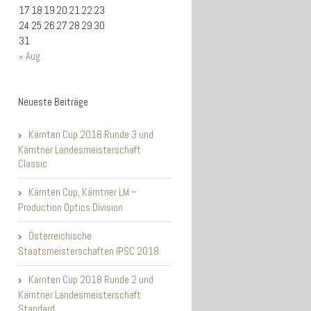
17
18
19
20
21
22
23
24
25
26
27
28
29
30
31
« Aug.
Neueste Beiträge
Kärnten Cup 2018 Runde 3 und
Kärntner Landesmeisterschaft
Classic
Kärnten Cup, Kärntner LM –
Production Optics Division
Österreichische
Staatsmeisterschaften IPSC 2018
Kärnten Cup 2018 Runde 2 und
Kärntner Landesmeisterschaft
Standard