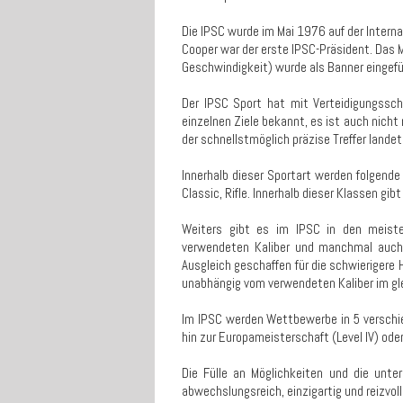
Die IPSC wurde im Mai 1976 auf der Interna
Cooper war der erste IPSC-Präsident. Das Mo
Geschwindigkeit) wurde als Banner eingefü
Der IPSC Sport hat mit Verteidigungssch
einzelnen Ziele bekannt, es ist auch nich
der schnellstmöglich präzise Treffer landet
Innerhalb dieser Sportart werden folgende
Classic, Rifle. Innerhalb dieser Klassen g
Weiters gibt es im IPSC in den meiste
verwendeten Kaliber und manchmal auch 
Ausgleich geschaffen für die schwierigere 
unabhängig vom verwendeten Kaliber im g
Im IPSC werden Wettbewerbe in 5 verschied
hin zur Europameisterschaft (Level IV) oder
Die Fülle an Möglichkeiten und die unt
abwechslungsreich, einzigartig und reizvoll